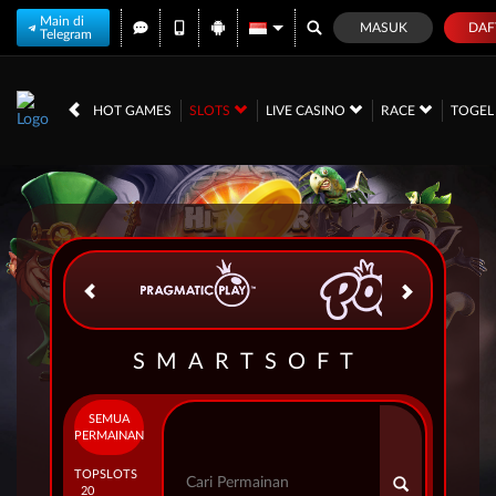
Main di
MASUK
DAF
Telegram
IDR
12,742,596,
HOT GAMES
SLOTS
LIVE CASINO
RACE
TOGE
SMARTSOFT
SEMUA
PERMAINAN
TOP
SLOTS
20