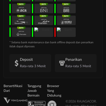
* Selama bank maintenance dan bank offline deposit dan penarikan
tidak dapat diproses
Deposit
Penarikan
Rata-rata 3 Menit
Rata-rata 5 Menit
Bersertifikasi
Tanggung
Browser
Dari
Jawab
Yang
Bermain
Didukung
©2026 RAJAGACOR.