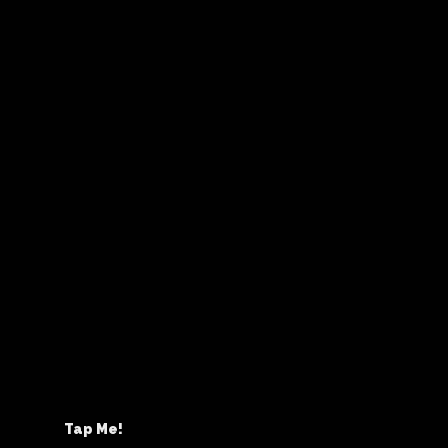
Tap Me!