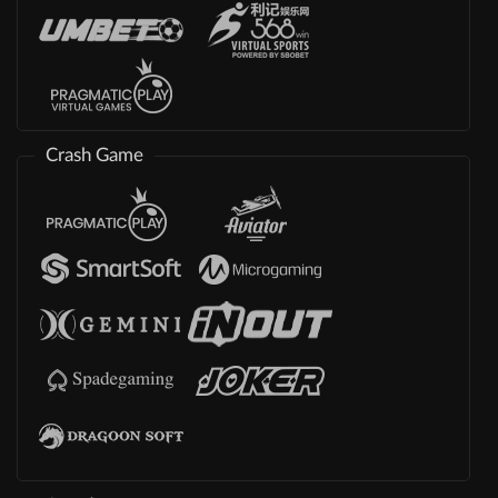
Crash Game