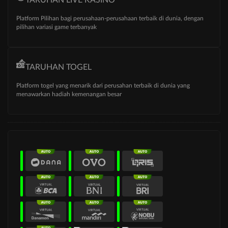
TARUHAN LIVE KASINO
Platform Pilihan bagi perusahaan-perusahaan terbaik di dunia, dengan
pilihan variasi game terbanyak
TARUHAN TOGEL
Platform togel yang menarik dari perusahan terbaik di dunia yang
menawarkan hadiah kemenangan besar