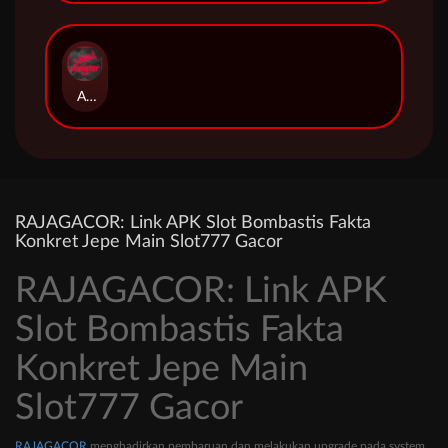
Aviator
RAJAGACOR: Link APK Slot Bombastis Fakta
Konkret Jepe Main Slot777 Gacor
RAJAGACOR: Link APK
Slot Bombastis Fakta
Konkret Jepe Main
Slot777 Gacor
RAJAGACOR
menghadirkan pembaruan dan melakukan upgrade pada system