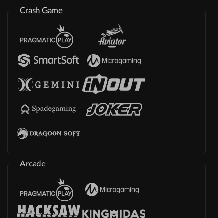
Crash Game
Arcade