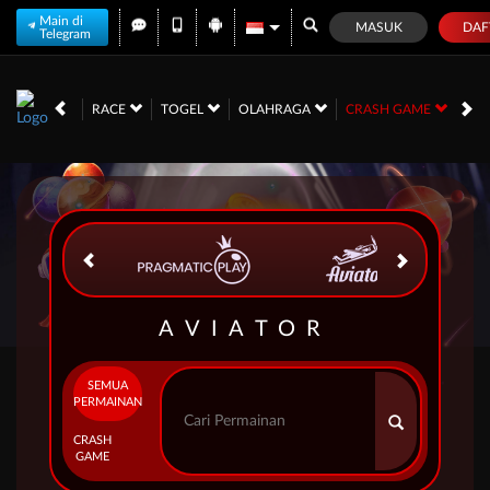
Main di
MASUK
DAF
Telegram
VE CASINO
RACE
TOGEL
OLAHRAGA
CRASH GAME
AR
AVIATOR
SEMUA
PERMAINAN
CRASH
GAME