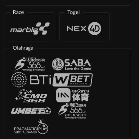
Race
Togel
Olahraga